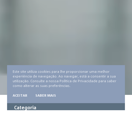
TESTEMUNHOS
IMPRENSA
TERMOS E CONDIÇÕES
Este site utiliza cookies para lhe proporcionar uma melhor
POLÍTICA DE PRIVACIDADE
experiência de navegação. Ao navegar, está a consentir a sua
CONTACTO
utilização. Consulte a nossa Política de Privacidade para saber
como alterar as suas preferências.
Colégio Efanor
ACEITAR
SABER MAIS
© Fundação Belmiro de Azevedo
Categoria
Colégio Efanor
Promotor