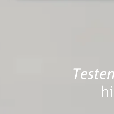
Teste
h