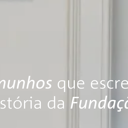
munhos
que escr
istória da
Fundaç