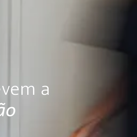
evem a
ão