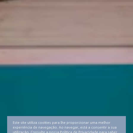
TESTEMUNHOS
IMPRENSA
TERMOS E CONDIÇÕES
Este site utiliza cookies para lhe proporcionar uma melhor
POLÍTICA DE PRIVACIDADE
experiência de navegação. Ao navegar, está a consentir a sua
CONTACTO
utilização. Consulte a nossa Política de Privacidade para saber